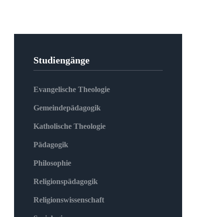
Studiengänge
Evangelische Theologie
Gemeindepädagogik
Katholische Theologie
Pädagogik
Philosophie
Religionspädagogik
Religionswissenschaft